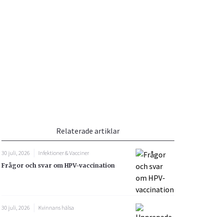
Vacciner
Hjärta & Kärl
Hud & Hår
Rökavvänjning
Sex & Samliv
din
e besvara
Rörelseapparaten
Sömn & Stress
ar
n
Relaterade artiklar
30 juli, 2026
Infektioner & Vacciner
Frågor och svar om HPV-vaccination
icy.
30 juli, 2026
Kvinnans hälsa