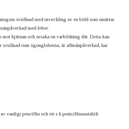
måningom svullnad med utveckling av en böld som smärtar.
llmänpåverkad med feber.
in mot hjärnan och orsaka en varbildning där. Detta kan
stor svullnad runt ögongloberna, är allmänpåverkad, har
vanligt pencillin och ett s k penicillinasstabilt