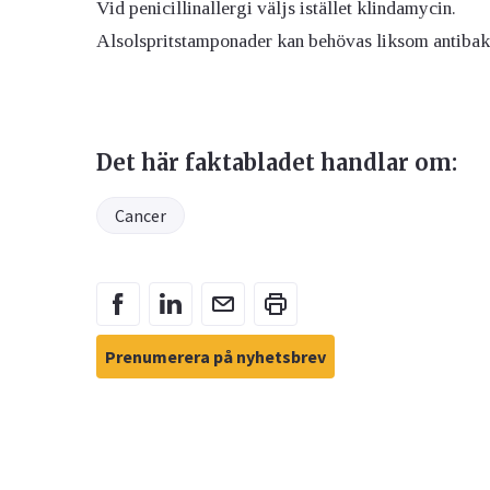
Vid penicillinallergi väljs istället klindamycin.
Alsolspritstamponader kan behövas liksom antibakt
Det här faktabladet handlar om:
Cancer
Prenumerera på nyhetsbrev