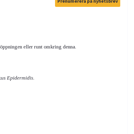
Prenumerera på nyhetsbrev
äsöppningen eller runt omkring denna.
kus Epidermidis
.