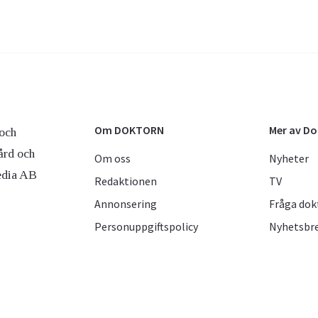
Om DOKTORN
Mer av D
och
ård och
Om oss
Nyheter
edia AB
Redaktionen
TV
Annonsering
Fråga dok
Personuppgiftspolicy
Nyhetsbr