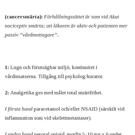
(cancersmärta):
Förhållningssättet är som vid Akut
nociceptiv smärta; att läkaren är aktiv och patienten mer
passiv ”vårdmottagare”.
1:
Lugn och förutsägbar miljö, kontinuitet i
vårdinsatserna. Tillgång till psykolog/kurator.
2:
Analgetika ges med målet total smärtfrihet.
I första hand
paracetamol och/eller NSAID (särskilt vid
inflammation som vid skelettmetastaser).
I andra hand
peroral opioid, morfin 5-10 mg x 6 under