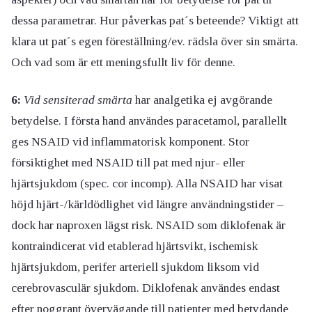
dessa parametrar. Hur påverkas pat´s beteende? Viktigt att
klara ut pat´s egen föreställning/ev. rädsla över sin smärta.
Och vad som är ett meningsfullt liv för denne.
6:
Vid sensiterad smärta
har analgetika ej avgörande
betydelse. I första hand användes paracetamol, parallellt
ges NSAID vid inflammatorisk komponent. Stor
försiktighet med NSAID till pat med njur- eller
hjärtsjukdom (spec. cor incomp). Alla NSAID har visat
höjd hjärt-/kärldödlighet vid längre användningstider –
dock har naproxen lägst risk. NSAID som diklofenak är
kontraindicerat vid etablerad hjärtsvikt, ischemisk
hjärtsjukdom, perifer arteriell sjukdom liksom vid
cerebrovasculär sjukdom. Diklofenak användes endast
efter noggrant övervägande till patienter med betydande