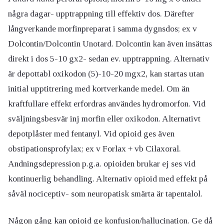
några dagar- upptrappning till effektiv dos. Därefter
långverkande morfinpreparat i samma dygnsdos; ex v
Dolcontin/Dolcontin Unotard. Dolcontin kan även insättas
direkt i dos 5-10 gx2- sedan ev. upptrappning. Alternativ
är depottabl oxikodon (5)-10-20 mgx2, kan startas utan
initial upptitrering med kortverkande medel. Om än
kraftfullare effekt erfordras användes hydromorfon. Vid
sväljningsbesvär inj morfin eller oxikodon. Alternativt
depotplåster med fentanyl. Vid opioid ges även
obstipationsprofylax; ex v Forlax + vb Cilaxoral.
Andningsdepression p.g.a. opioiden brukar ej ses vid
kontinuerlig behandling. Alternativ opioid med effekt på
såväl nociceptiv- som neuropatisk smärta är tapentalol.
Någon gång kan opioid ge konfusion/hallucination. Ge då