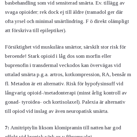
basbehandling som vid sensiterad smärta. Ev. tillägg av
svaga opioider; rek dock ej till äldre (tramadol ger där
ofta yrsel och minimal smärtlindring. F ö direkt olämpligt
att förskriva till epileptiker).
Försiktighet vid muskulära smärtor, särskilt stor risk för
beroende! Stark opioid i låg dos som morfin eller
buprenofin i transdermal veckodos kan övervägas vid
uttalad smärta p.g.a. artros, kotkompression, RA, bensår m
fl. Metadon är ett alternativ. Risk för hypofysinsuff vid
långvarig opioid-/metadonterapi (minst årlig kontroll av
gonad- tyroidea- och kortisolaxel). Palexia är alternativ
till opiod vid inslag av även neuropatisk smärta.
7:
Amitriptylin liksom klomipramin till natten har god
effekt vid kronisk värk ex v fibromyalgi,