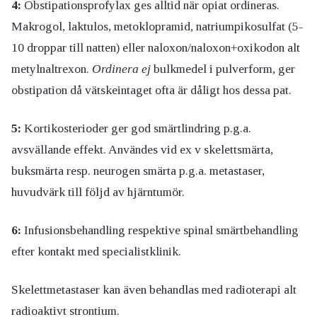
4:
Obstipationsprofylax ges alltid när opiat ordineras.
Makrogol, laktulos, metoklopramid, natriumpikosulfat (5-
10 droppar till natten) eller naloxon/naloxon+oxikodon alt
metylnaltrexon.
Ordinera ej
bulkmedel i pulverform, ger
obstipation då vätskeintaget ofta är dåligt hos dessa pat.
5:
Kortikosterioder ger god smärtlindring p.g.a.
avsvällande effekt. Användes vid ex v skelettsmärta,
buksmärta resp. neurogen smärta p.g.a. metastaser,
huvudvärk till följd av hjärntumör.
6:
Infusionsbehandling respektive spinal smärtbehandling
efter kontakt med specialistklinik.
Skelettmetastaser kan även behandlas med radioterapi alt
radioaktivt strontium.