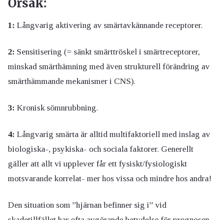
Orsak:
1:
Långvarig aktivering av smärtavkännande receptorer.
2:
Sensitisering (= sänkt smärttröskel i smärtreceptorer,
minskad smärthämning med även strukturell förändring av
smärthämmande mekanismer i CNS).
3:
Kronisk sömnrubbning.
4:
Långvarig smärta är alltid multifaktoriell med inslag av
biologiska-, psykiska- och sociala faktorer. Generellt
gäller att allt vi upplever får ett fysiskt/fysiologiskt
motsvarande korrelat- mer hos vissa och mindre hos andra!
Den situation som ”hjärnan befinner sig i” vid
skadetillfället har ofta avgörande betydelse för prognosen.