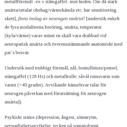
metallföremål -ex v stämgaffel- mot huden. Om då stark
smärta/uttalat obehag/värmekänsla etc. har sensitisering
skett],
finns inslag av neurogen smärta
? [undersök enkelt
de fyra modaliterna beröring, smärta, temperatur
(kyla/värme) varav minst en skall vara drabbad vid
neuropatisk smärta och överensstämmande anatomiskt med
pat´s besvär.
Undersök med trubbigt föremål, nål, bomullstuss/pensel,
stämgaffel (128 Hz) och metallrulle; såväl rumsvarm som
varmt (=40 grader). Avvikande känselsvar talar för
neurogen påverkan med förutsättning för neurogen
smärta]).
Psykiskt status (depression, ångest, sömnrytm,
personlighetsavvikelse, tecken på somatoformt