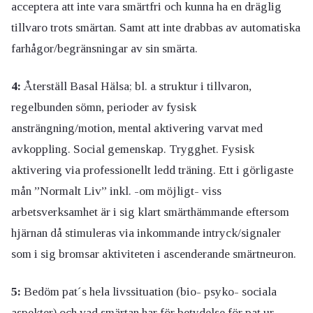
acceptera att inte vara smärtfri och kunna ha en dräglig
tillvaro trots smärtan. Samt att inte drabbas av automatiska
farhågor/begränsningar av sin smärta.
4:
Återställ Basal Hälsa; bl. a struktur i tillvaron,
regelbunden sömn, perioder av fysisk
ansträngning/motion, mental aktivering varvat med
avkoppling. Social gemenskap. Trygghet. Fysisk
aktivering via professionellt ledd träning. Ett i görligaste
mån ”Normalt Liv” inkl. -om möjligt- viss
arbetsverksamhet är i sig klart smärthämmande eftersom
hjärnan då stimuleras via inkommande intryck/signaler
som i sig bromsar aktiviteten i ascenderande smärtneuron.
5:
Bedöm pat´s hela livssituation (bio- psyko- sociala
aspekter) och vad smärtan har för betydelse för pat ur