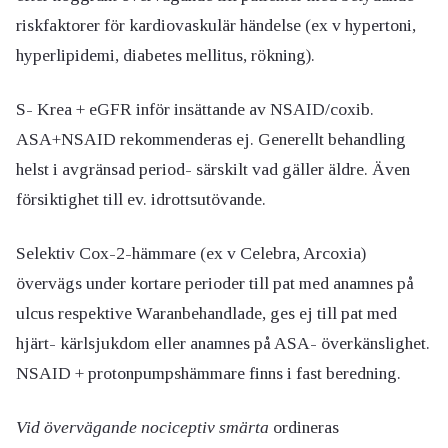
riskfaktorer för kardiovaskulär händelse (ex v hypertoni,
hyperlipidemi, diabetes mellitus, rökning).
S- Krea + eGFR inför insättande av NSAID/coxib.
ASA+NSAID rekommenderas ej. Generellt behandling
helst i avgränsad period- särskilt vad gäller äldre. Även
försiktighet till ev. idrottsutövande.
Selektiv Cox-2-hämmare (ex v Celebra, Arcoxia)
övervägs under kortare perioder till pat med anamnes på
ulcus respektive Waranbehandlade, ges ej till pat med
hjärt- kärlsjukdom eller anamnes på ASA- överkänslighet.
NSAID + protonpumpshämmare finns i fast beredning.
Vid övervägande nociceptiv smärta
ordineras