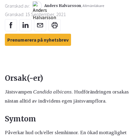
Granskad av:
Anders Halvarsson
, Allmänläkare
Granskad: 15 September, 2021
Prenumerera på nyhetsbrev
Orsak(-er)
Jästsvampen
Candida albicans
. Hudförändringen orsakas
nästan alltid av individens egen jästsvampflora.
Symtom
Påverkar hud och/eller slemhinnor. En ökad mottaglighet