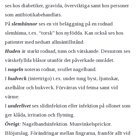
ses hos diabetiker, gravida, överviktiga samt hos personer
som antibiotikabehandlats.
På
slemhinnor
ses en vit beläggning på en rodnad
slemhinna, t.ex. “torsk” hos nyfödda. Kan också ses hos
patienter med nedsatt allmäntillstånd.
Huden
är starkt rodnad, tunn och vätskande. Dessutom ses
vätskefyllda blåsor utanför det påverkade området.
I
nageln
noteras rodnat, svullet nagelband.
I
hudveck
(intertrigo) t.ex. under tung byst, ljumskar,
axelhålor och bukveck. Förvärras vid fetma samt vid
värme.
I
underlivet
ses slidinfektion eller infektion på ollonet som
ger klåda, irritation och flytning.
Övrigt
:
Nagelbandsinfektion. Munvinkelsprickor.
Blöjutslag. Förändringar mellan fingrarna, framför allt vid