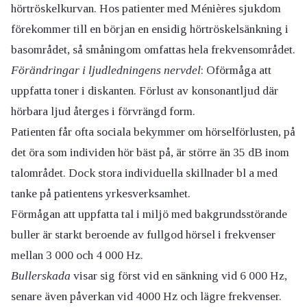
hörtröskelkurvan. Hos patienter med Ménières sjukdom
förekommer till en början en ensidig hörtröskelsänkning i
basområdet, så småningom omfattas hela frekvensområdet.
Förändringar i ljudledningens nervdel
: Oförmåga att
uppfatta toner i diskanten. Förlust av konsonantljud där
hörbara ljud återges i förvrängd form.
Patienten får ofta sociala bekymmer om hörselförlusten, på
det öra som individen hör bäst på, är större än 35 dB inom
talområdet. Dock stora individuella skillnader bl a med
tanke på patientens yrkesverksamhet.
Förmågan att uppfatta tal i miljö med bakgrundsstörande
buller är starkt beroende av fullgod hörsel i frekvenser
mellan 3 000 och 4 000 Hz.
Bullerskada
visar sig först vid en sänkning vid 6 000 Hz,
senare även påverkan vid 4000 Hz och lägre frekvenser.