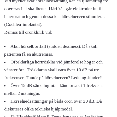
Vid mycket svår hörselnedsättning kan en ljudmottagare
opereras in i skallbenet. Härifrån går elektroder in till
innerörat och genom dessa kan hörselnerven stimuleras
(Cochlea-implantat).
Remiss till öronklinik vid:
Akut hörselbortfall (sudden deafness). Då skall
patienten få en akutremiss.
Oförklarliga hörtrösklar vid jämförelse höger och
vänster öra. Trösklarna skall vara över 10 dB på tre
frekvenser. Tumör på hörselnerven? Ledningshinder?
Över 15 dB sänkning utan känd orsak i 1 frekvens
mellan 2 mätningar.
Hörselnedsättningar på båda öron över 30 dB. Då
diskuteras olika tekniska hjälpmedel.
Sk Klockhoff klass 5. Detta kan vara en åtgärdbar