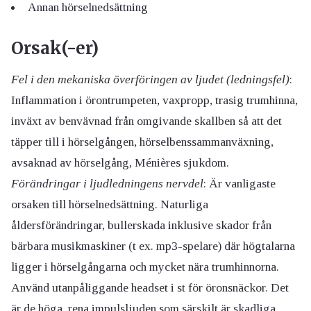
Annan hörselnedsättning
Orsak(-er)
Fel i den mekaniska överföringen av ljudet (ledningsfel)
:
Inflammation i örontrumpeten, vaxpropp, trasig trumhinna,
inväxt av benvävnad från omgivande skallben så att det
täpper till i hörselgången, hörselbenssammanväxning,
avsaknad av hörselgång, Ménières sjukdom.
Förändringar i ljudledningens nervdel
: Är vanligaste
orsaken till hörselnedsättning. Naturliga
åldersförändringar, bullerskada inklusive skador från
bärbara musikmaskiner (t ex. mp3-spelare) där högtalarna
ligger i hörselgångarna och mycket nära trumhinnorna.
Använd utanpåliggande headset i st för öronsnäckor. Det
är de höga, rena impulsljuden som särskilt är skadliga.