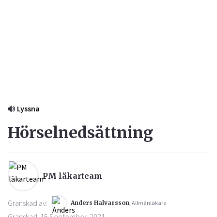
Lyssna
Hörselnedsättning
PM läkarteam
Granskad av:
Anders Halvarsson
, Allmänläkare
Granskad: 15 September, 2021