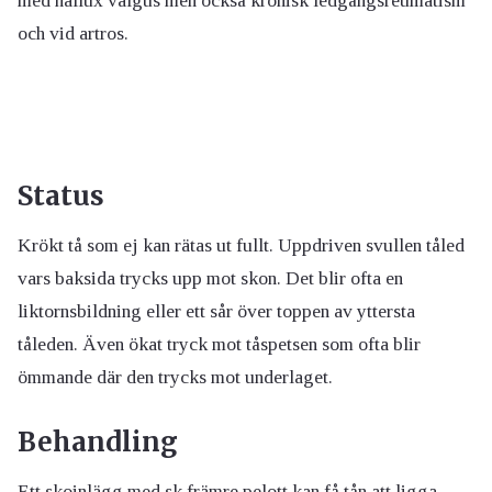
med hallux valgus men också kronisk ledgångsreumatism
och vid artros.
Status
Krökt tå som ej kan rätas ut fullt. Uppdriven svullen tåled
vars baksida trycks upp mot skon. Det blir ofta en
liktornsbildning eller ett sår över toppen av yttersta
tåleden. Även ökat tryck mot tåspetsen som ofta blir
ömmande där den trycks mot underlaget.
Behandling
Ett skoinlägg med sk främre pelott kan få tån att ligga