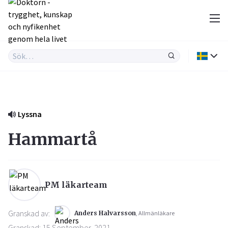
Lyssna
Hammartå
PM läkarteam
Granskad av:
Anders Halvarsson
, Allmänläkare
Granskad: 15 September, 2021