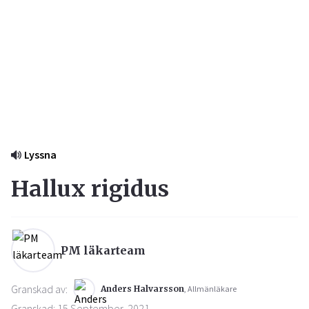
Lyssna
Hallux rigidus
PM läkarteam
Granskad av:
Anders Halvarsson
, Allmänläkare
Granskad: 15 September, 2021