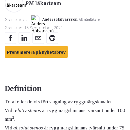
PM läkarteam
Granskad av:
Anders Halvarsson
, Allmänläkare
Granskad: 15 September, 2021
Prenumerera på nyhetsbrev
Definition
Total eller delvis förträngning av ryggmärgskanalen.
Vid
relativ stenos
är ryggmärgshinnans tvärsnitt under 100
2
mm
.
Vid
absolut stenos
är ryggmärgshinnans tvärsnitt under 75