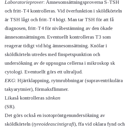
Laboratorieprover
: Ämnesomsättningsproverna S-TSH
och fritt-T4 kontrolleras. Vid överfunktion i sköldkörteln
är TSH lågt och fritt-T4 högt. Man tar TSH för att få
diagnosen, fritt-T4 för nivåbestämning av den ökade
ämnesomsättningen. Eventuellt kontrolleras T3 som
reagerar tidigt vid hög ämnesomsättning. Knölar i
sköldkörteln utredes med finspetspunktion och
undersökning av de uppsugna cellerna i mikroskop sk
cytologi. Eventuellt görs ett ultraljud.
EKG
: Hjärtklappning, rytmrubbningar (supraventrikulära
takyarytmier), förmaksflimmer.
Likaså kontrolleras
sänkan
(SR).
Det görs också en isotopröntgenundersökning av
sköldkörteln (
tyreoideascintigrafi
), ffa vid oklara fynd och