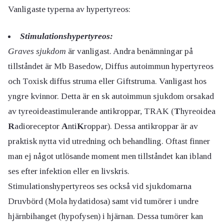
Vanligaste typerna av hypertyreos:
Stimulationshypertyreos:
Graves sjukdom
är vanligast. Andra benämningar på
tillståndet är Mb Basedow, Diffus autoimmun hypertyreos
och Toxisk diffus struma eller Giftstruma. Vanligast hos
yngre kvinnor. Detta är en sk autoimmun sjukdom orsakad
av tyreoideastimulerande antikroppar, TRAK (
T
hyreoidea
R
adioreceptor
A
nti
K
roppar). Dessa antikroppar är av
praktisk nytta vid utredning och behandling. Oftast finner
man ej något utlösande moment men tillståndet kan ibland
ses efter infektion eller en livskris.
Stimulationshypertyreos ses också vid sjukdomarna
Druvbörd (Mola hydatidosa) samt vid tumörer i undre
hjärnbihanget (hypofysen) i hjärnan. Dessa tumörer kan