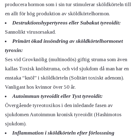
producera hormon som i sin tur stimulerar sköldkörteln till
en allt för hög produktion av sköldkörtelhormon.
Destruktionshypertyreos eller Subakut tyreoidit:
Sannolikt virusorsakad.
Primärt ökad insöndring av sköldkörtelhormonet
tyroxin:
Ses vid Grovknölig (multinodös) giftig struma som även
kallas Toxisk knölstruma, och vid sjukdom då man har en
enstaka “knöl” i sköldkörteln (Solitärt toxiskt adenom).
Vanligast hos kvinnor över 50 år.
Autoimmun tyreoidit eller Tyst tyreoidit:
Övergående tyreotoxikos i den inledande fasen av
sjukdomen Autoimmun kronisk tyreoidit (Hashimotos
sjukdom).
Inflammation i sköldkörteln efter förlossning