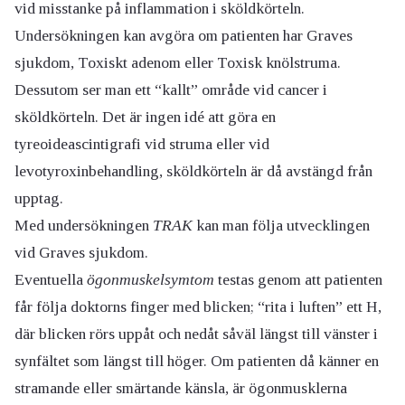
vid misstanke på inflammation i sköldkörteln.
Undersökningen kan avgöra om patienten har Graves
sjukdom, Toxiskt adenom eller Toxisk knölstruma.
Dessutom ser man ett “kallt” område vid cancer i
sköldkörteln. Det är ingen idé att göra en
tyreoideascintigrafi vid struma eller vid
levotyroxinbehandling, sköldkörteln är då avstängd från
upptag.
Med undersökningen
TRAK
kan man följa utvecklingen
vid Graves sjukdom.
Eventuella
ögonmuskelsymtom
testas genom att patienten
får följa doktorns finger med blicken; “rita i luften” ett H,
där blicken rörs uppåt och nedåt såväl längst till vänster i
synfältet som längst till höger. Om patienten då känner en
stramande eller smärtande känsla, är ögonmusklerna