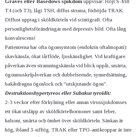
Graves eller Basedows sjukdom
uppvisar: Höjt S-fritt
T4 (och T3), lågt TSH, diffus struma, förhöjda TRAK.
Diffust upptag i sköldkörteln vid scintigrafi. Ofta
personlighetsförändringar med depressiv bild. Ofta lång
konvalescens!
Patienterna har ofta ögonsymtom (endokrin oftalmopati):
skavkänsla, ökat tårflöde, ljuskänslighet. Vid kraftigare
påverkan även stramningskänsla vid blick uppåt, smärta,
ögonmuskelpåverkan och dubbelseende, synnedsättning,
bakåtdragna ögonlock och “utskjutande ögon”.
Destruktionshypertyreos eller Subakut tyroidit:
2-3 veckor efter förkylning eller annan virussjukdomses
ett ökat utsläpp av sköldkörtelhormoner samt feber,
halsont, smärta och ömhet över sköldkörteln. Sänkan är
hög, ibland 3-siffrig. TRAK eller TPO-antikroppar är inte