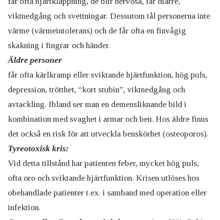
får ofta hjärtklappning, de blir nervösa, får diarré,
viktnedgång och svettningar. Dessutom tål personerna inte
värme (värmeintolerans) och de får ofta en finvågig
skakning i fingrar och händer.
Äldre personer
får ofta kärlkramp eller sviktande hjärtfunktion, hög puls,
depression, trötthet, “kort stubin”, viktnedgång och
avtackling. Ibland ser man en demensliknande bild i
kombination med svaghet i armar och ben. Hos äldre finns
det också en risk för att utveckla benskörhet (osteoporos).
Tyreotoxisk kris:
Vid detta tillstånd har patienten feber, mycket hög puls,
ofta oro och sviktande hjärtfunktion. Krisen utlöses hos
obehandlade patienter t.ex. i samband med operation eller
infektion.