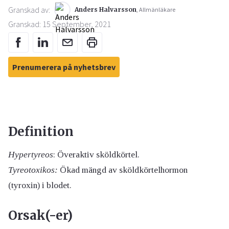
Granskad av:
Anders Halvarsson
, Allmänläkare
Granskad: 15 September, 2021
Prenumerera på nyhetsbrev
Definition
Hypertyreos
: Överaktiv sköldkörtel.
Tyreotoxikos:
Ökad mängd av sköldkörtelhormon
(tyroxin) i blodet.
Orsak(-er)