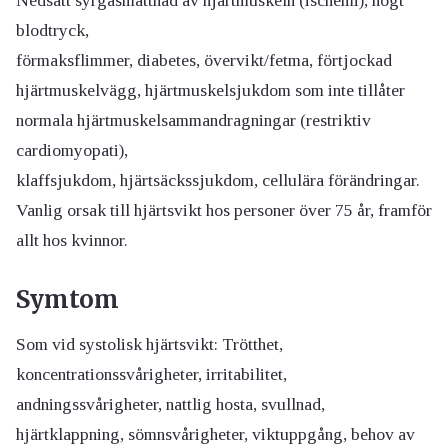
Nedsatt syrgasmättnad av hjärtmuskeln (ischemi), högt
blodtryck,
förmaksflimmer, diabetes, övervikt/fetma, förtjockad
hjärtmuskelvägg, hjärtmuskelsjukdom som inte tillåter
normala hjärtmuskelsammandragningar (restriktiv
cardiomyopati),
klaffsjukdom, hjärtsäckssjukdom, cellulära förändringar.
Vanlig orsak till hjärtsvikt hos personer över 75 år, framför
allt hos kvinnor.
Symtom
Som vid systolisk hjärtsvikt: Trötthet,
koncentrationssvårigheter, irritabilitet,
andningssvårigheter, nattlig hosta, svullnad,
hjärtklappning, sömnsvårigheter, viktuppgång, behov av