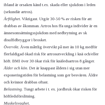
ibland är orsaken känd t.ex. skada eller sjukdom i leden
(sekundär artros).
Ärftlighet.
Viktigast. Utgör 30-50 % av risken för att
drabbas av åkomman. Artros hos ffa unga individer är en
ämnesomsättningssjukdom med nedbrytning av sk
disulfidbryggor i brosket.
Övervikt.
Även måttlig övervikt på mer än 10 kg medför
flerfaldigad ökad risk för artrosutveckling i knä och/eller
höft. BMI över 30 ökar risk för knäledsartros 8 gånger.
Ålder och kön
. Det är knappast åldern i sig utan mer
exponeringstiden för belastning som ger besvären. Äldre
och kvinnor drabbas oftast.
Belastning
. Tungt arbete i t. ex. jordbruk ökar risken för
höftledsförslitning.
Muskelsvaghet.