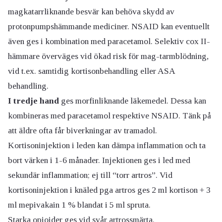
magkatarrliknande besvär kan behöva skydd av
protonpumpshämmande mediciner. NSAID kan eventuellt
även ges i kombination med paracetamol. Selektiv cox II-
hämmare överväges vid ökad risk för mag-tarmblödning,
vid t.ex. samtidig kortisonbehandling eller ASA
behandling.
I tredje hand
ges morfinliknande läkemedel. Dessa kan
kombineras med paracetamol respektive NSAID. Tänk på
att äldre ofta får biverkningar av tramadol.
Kortisoninjektion i leden kan dämpa inflammation och ta
bort värken i 1-6 månader. Injektionen ges i led med
sekundär inflammation; ej till “torr artros”. Vid
kortisoninjektion i knäled pga artros ges 2 ml kortison + 3
ml mepivakain 1 % blandat i 5 ml spruta.
Starka opioider ges vid svår artrossmärta.