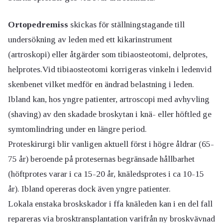
Ortopedremiss
skickas för ställningstagande till
undersökning av leden med ett kikarinstrument
(artroskopi) eller åtgärder som tibiaosteotomi, delprotes,
helprotes.Vid tibiaosteotomi korrigeras vinkeln i ledenvid
skenbenet vilket medför en ändrad belastning i leden.
Ibland kan, hos yngre patienter, artroscopi med avhyvling
(shaving) av den skadade broskytan i knä- eller höftled ge
symtomlindring under en längre period.
Proteskirurgi blir vanligen aktuell först i högre åldrar (65-
75 år) beroende på protesernas begränsade hållbarhet
(höftprotes varar i ca 15-20 år, knäledsprotes i ca 10-15
år). Ibland opereras dock även yngre patienter.
Lokala enstaka broskskador i ffa knäleden kan i en del fall
repareras via brosktransplantation varifrån ny broskvävnad