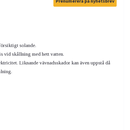
Prenumerera på nyhetsbrev
örsiktigt solande.
vid skållning med hett vatten.
lektricitet. Liknande vävnadsskador kan även uppstå då
ålning.