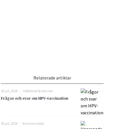
Vacciner
Hjärta & Kärl
Hud & Hår
Rökavvänjning
Sex & Samliv
din
e besvara
Rörelseapparaten
Sömn & Stress
ar
n
Relaterade artiklar
30 juli, 2026
Infektioner & Vacciner
Frågor och svar om HPV-vaccination
icy.
30 juli, 2026
Kvinnans hälsa