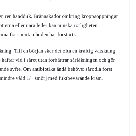
 en ren handduk. Brännskador omkring kroppsöppningar
tterna eller nära leder kan minska rörligheten.
na för smärta i huden har förstörts.
kning. Till en början sker det ofta en kraftig vätskning
äftar vid i såret utan förbättrar sårläkningen och gör
nde syfte. Om antibiotika ändå behövs: sårodla först.
r mindre våld 1/– smörj med fuktbevarande kräm.