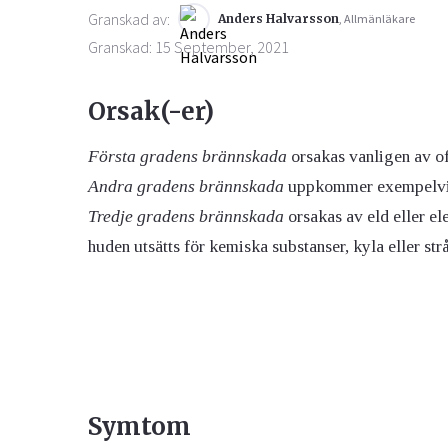
Granskad av:
Anders Halvarsson
, Allmänläkare
Granskad: 15 September, 2021
Orsak(-er)
Första gradens brännskada
orsakas vanligen av of
Andra gradens brännskada
uppkommer exempelvis 
Tredje gradens brännskada
orsakas av eld eller e
huden utsätts för kemiska substanser, kyla eller str
Symtom