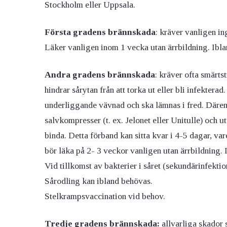
Stockholm eller Uppsala.
Första gradens brännskada
: kräver vanligen i
Läker vanligen inom 1 vecka utan ärrbildning. Ibla
Andra gradens brännskada
: kräver ofta smärts
hindrar sårytan från att torka ut eller bli infekterad
underliggande vävnad och ska lämnas i fred. Därem
salvkompresser (t. ex. Jelonet eller Unitulle) och 
binda. Detta förband kan sitta kvar i 4-5 dagar, var
bör läka på 2- 3 veckor vanligen utan ärrbildning.
Vid tillkomst av bakterier i såret (sekundärinfektion
Sårodling kan ibland behövas.
Stelkrampsvaccination vid behov.
Tredje gradens brännskada:
allvarliga skador 