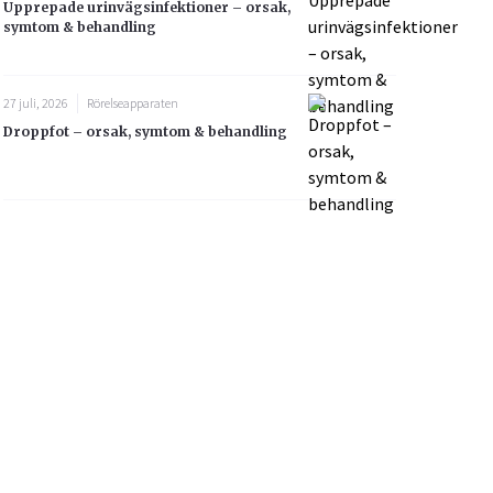
Upprepade urinvägsinfektioner – orsak,
symtom & behandling
27 juli, 2026
Rörelseapparaten
Droppfot – orsak, symtom & behandling