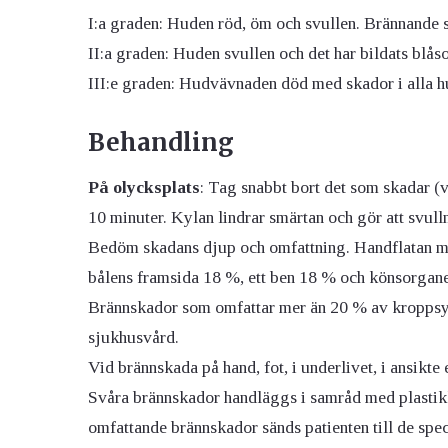
I:a graden: Huden röd, öm och svullen. Brännande 
II:a graden: Huden svullen och det har bildats blåso
III:e graden: Hudvävnaden död med skador i alla hud
Behandling
På olycksplats
: Tag snabbt bort det som skadar (v
10 minuter. Kylan lindrar smärtan och gör att svull
Bedöm skadans djup och omfattning. Handflatan m
bålens framsida 18 %, ett ben 18 % och könsorgane
Brännskador som omfattar mer än 20 % av kroppsyt
sjukhusvård.
Vid brännskada på hand, fot, i underlivet, i ansikte e
Svåra brännskador handläggs i samråd med plastikk
omfattande brännskador sänds patienten till de sp