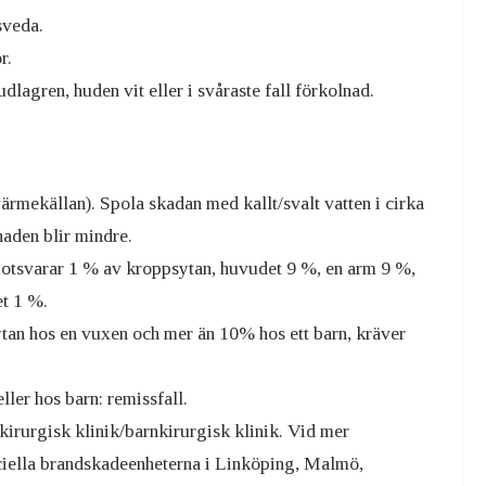
sveda.
r.
lagren, huden vit eller i svåraste fall förkolnad.
ärmekällan). Spola skadan med kallt/svalt vatten i cirka
naden blir mindre.
otsvarar 1 % av kroppsytan, huvudet 9 %, en arm 9 %,
t 1 %.
an hos en vuxen och mer än 10% hos ett barn, kräver
ller hos barn: remissfall.
irurgisk klinik/barnkirurgisk klinik. Vid mer
eciella brandskadeenheterna i Linköping, Malmö,