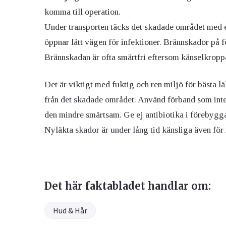
komma till operation.
Under transporten täcks det skadade området med
öppnar lätt vägen för infektioner. Brännskador på fö
Brännskadan är ofta smärtfri eftersom känselkroppar
Det är viktigt med fuktig och ren miljö för bästa lä
från det skadade området. Använd förband som inte h
den mindre smärtsam. Ge ej antibiotika i förebygga
Nyläkta skador är under lång tid känsliga även fö
Det här faktabladet handlar om:
Hud & Hår