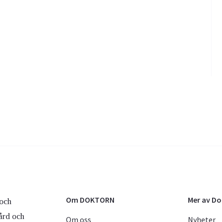
Om DOKTORN
Mer av D
och
ård och
Om oss
Nyheter