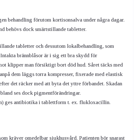
ngen behandling förutom kortisonsalva under några dagar.
nd behövs dock smärtstillande tabletter.
tillande tabletter och dessutom lokalbehandling, som
. Intakta brännblåsor är i sig ett bra skydd för
ot klipper man försiktigt bort död hud. Såret täcks med
utanpå dem läggs torra kompresser, fixerade med elastisk
efter det räcker med att byta det yttre förbandet. Skadan
 Ibland ses dock pigmentförändringar.
) ges antibiotika i tablettform t. ex. flukloxacillin.
som kräver omedelbar sjukhusvård. Patienten bör snarast