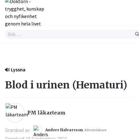
Lyssna
Blod i urinen (
Hematuri
)
PM läkarteam
Granskad av:
Anders Halvarsson
, Allmänläkare
Granskad: 15 September, 2021