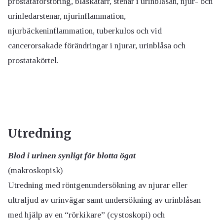
prostataförstoring, blåskatarr, stenar i urinblåsan, njur- och
urinledarstenar, njurinflammation,
njurbäckeninflammation, tuberkulos och vid
cancerorsakade förändringar i njurar, urinblåsa och
prostatakörtel.
Utredning
Blod i urinen synligt för blotta ögat
(makroskopisk)
Utredning med röntgenundersökning av njurar eller
ultraljud av urinvägar samt undersökning av urinblåsan
med hjälp av en “rörkikare” (cystoskopi) och