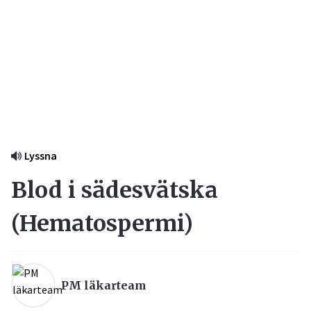
Lyssna
Blod i sädesvätska
(
Hematospermi
)
PM läkarteam