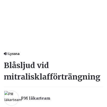
Lyssna
Blåsljud vid
mitralisklafförträngning
PM läkarteam