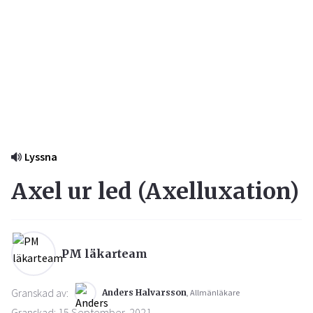
Lyssna
Axel ur led (
Axelluxation
)
PM läkarteam
Granskad av:
Anders Halvarsson
, Allmänläkare
Granskad: 15 September, 2021