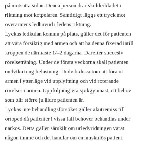
på motsatta sidan. Denna person drar skulderbladet i
riktning mot kotpelaren. Samtidigt läggs ett tryck mot
överarmens ledhuvud i ledens riktning.
Lyckas ledkulan komma på plats, gäller det för patienten
att vara försiktig med armen och att ha denna fixerad intill
kroppen de närmaste 1/–2 dagarna. Därefter succesiv
rörelseträning. Under de första veckorna skall patienten
undvika tung belastning. Undvik dessutom att föra ut
armen i ytterläge vid upplyftning och vid roterande
rörelser i armen. Uppföljning via sjukgymnast, ett behov
som blir större ju äldre patienten är.
Lyckas inte behandlingsförsöket gäller akutremiss till
ortoped då patienter i vissa fall behöver behandlas under
narkos. Detta gäller särskilt om urledvridningen varat
någon timme och det handlar om en muskulös patient.