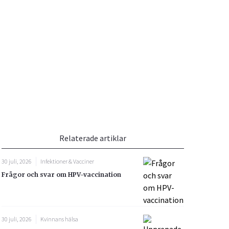
Vacciner
Hjärta & Kärl
Hud & Hår
Rökavvänjning
Sex & Samliv
din
e besvara
Rörelseapparaten
Sömn & Stress
ar
n
Relaterade artiklar
30 juli, 2026
Infektioner & Vacciner
Frågor och svar om HPV-vaccination
icy.
30 juli, 2026
Kvinnans hälsa