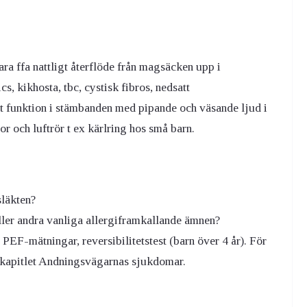
ara ffa nattligt återflöde från magsäcken upp i
s, kikhosta, tbc, cystisk fibros, nedsatt
tt funktion i stämbanden med pipande och väsande ljud i
 och luftrör t ex kärlring hos små barn.
släkten?
eller andra vanliga allergiframkallande ämnen?
 PEF-mätningar, reversibilitetstest (barn över 4 år). För
i kapitlet Andningsvägarnas sjukdomar.