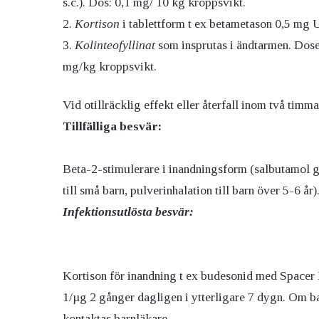
s.c.). Dos: 0,1 mg/ 10 kg kroppsvikt.
Kortison
i tablettform t ex betametason 0,5 mg Un
Kolinteofyllinat
som insprutas i ändtarmen. Dose
mg/kg kroppsvikt.
Vid otillräcklig effekt eller återfall inom två timmar
Tillfälliga besvär:
Beta-2-stimulerare i inandningsform (salbutamol g
till små barn, pulverinhalation till barn över 5-6 år)
Infektionsutlösta besvär:
Kortison för inandning t ex budesonid med Spacer
1/µg 2 gånger dagligen i ytterligare 7 dygn. Om barn
kontaktas barnläkare.