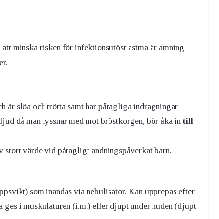
r att minska risken för infektionsutöst astma är amning
er.
h är slöa och trötta samt har påtagliga indragningar
ljud då man lyssnar med mot bröstkorgen, bör åka in
till
v stort värde vid påtagligt andningspåverkat barn.
psvikt) som inandas via nebulisator. Kan upprepas efter
 ges i muskulaturen (i.m.) eller djupt under huden (djupt