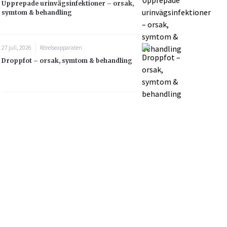
Upprepade urinvägsinfektioner – orsak,
symtom & behandling
27 juli, 2026
Rörelseapparaten
Droppfot – orsak, symtom & behandling