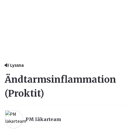
Lyssna
Ändtarmsinflammation
(
Proktit
)
PM läkarteam