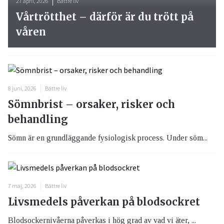
27 april, 2026
Bättre liv
Vårtrötthet – därför är du trött på
våren
8 juni, 2026
Bättre liv
Sömnbrist – orsaker, risker och
behandling
Sömn är en grundläggande fysiologisk process. Under söm...
7 maj, 2026
Bättre liv
Livsmedels påverkan på blodsockret
Blodsockernivåerna påverkas i hög grad av vad vi äter, ...