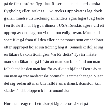
på de flesta större flygplan. Reser man med amerikanska
flygbolag eller inrikes i USA tycks Hippokrates lag dock
gälla i mindre utsträckning än landets egna lagar! Jag läste
i en tidskrift hur flygvärdinnor i USA föreslås agera vid ett
upprop av det slag om vi talat om enligt ovan. Man skall
specifikt gå fram till den eller de personer som omedelbart
efter uppropet höjer sin tidning högst! Sannolikt döljer sig
en läkare bakom tidningen. Varför detta? Tyvärr måste
man som läkare utgå i från att man kan bli stämd om man
felbehandlar den man har för avsikt att hjälpa! Detta även
om man agerat medicinskt optimalt i sammanhanget. Visar
det sig sedan att man blir fälld i amerikansk domstol, kan
skadeståndsbeloppen bli astronomiska!
Hur man reagerar i ett skarpt läge beror säkert på