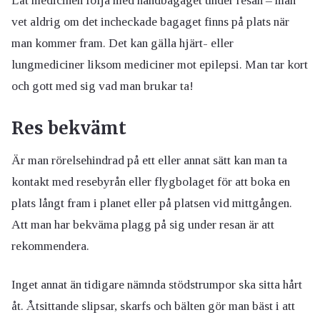
Låt medicinen följa med handbagaget under resan – man
vet aldrig om det incheckade bagaget finns på plats när
man kommer fram. Det kan gälla hjärt- eller
lungmediciner liksom mediciner mot epilepsi. Man tar kort
och gott med sig vad man brukar ta!
Res bekvämt
Är man rörelsehindrad på ett eller annat sätt kan man ta
kontakt med resebyrån eller flygbolaget för att boka en
plats långt fram i planet eller på platsen vid mittgången.
Att man har bekväma plagg på sig under resan är att
rekommendera.
Inget annat än tidigare nämnda stödstrumpor ska sitta hårt
åt. Åtsittande slipsar, skarfs och bälten gör man bäst i att