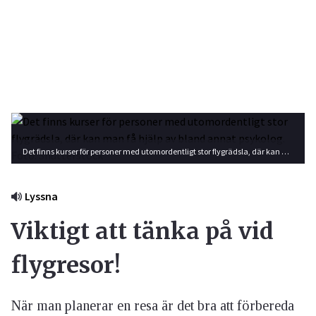
Det finns kurser för personer med utomordentligt stor flygrädsla, där kan man få hjälp av bland annat psykolog. Foto: Shutterstock
Lyssna
Viktigt att tänka på vid
flygresor!
När man planerar en resa är det bra att förbereda