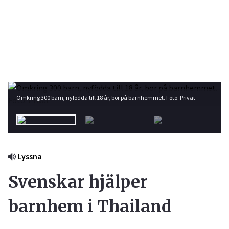
Omkring 300 barn, nyfödda till 18 år, bor på barnhemmet. Foto: Privat
Lyssna
Svenskar hjälper
barnhem i Thailand