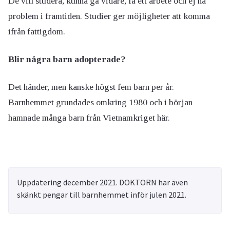
De vill studera, kunna gå vidare, få ett arbete och ej ha
problem i framtiden. Studier ger möjligheter att komma
ifrån fattigdom.
Blir några barn adopterade?
Det händer, men kanske högst fem barn per år.
Barnhemmet grundades omkring 1980 och i början
hamnade många barn från Vietnamkriget här.
Uppdatering december 2021. DOKTORN har även
skänkt pengar till barnhemmet inför julen 2021.