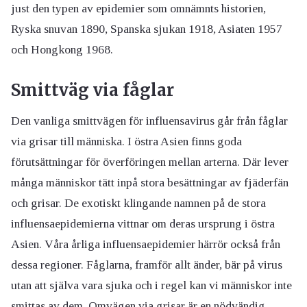
just den typen av epidemier som omnämnts historien,
Ryska snuvan 1890, Spanska sjukan 1918, Asiaten 1957
och Hongkong 1968.
Smittväg via fåglar
Den vanliga smittvägen för influensavirus går från fåglar
via grisar till människa. I östra Asien finns goda
förutsättningar för överföringen mellan arterna. Där lever
många människor tätt inpå stora besättningar av fjäderfän
och grisar. De exotiskt klingande namnen på de stora
influensaepidemierna vittnar om deras ursprung i östra
Asien. Våra årliga influensaepidemier härrör också från
dessa regioner. Fåglarna, framför allt änder, bär på virus
utan att själva vara sjuka och i regel kan vi människor inte
smittas av dem. Omvägen via grisar är en nödvändig