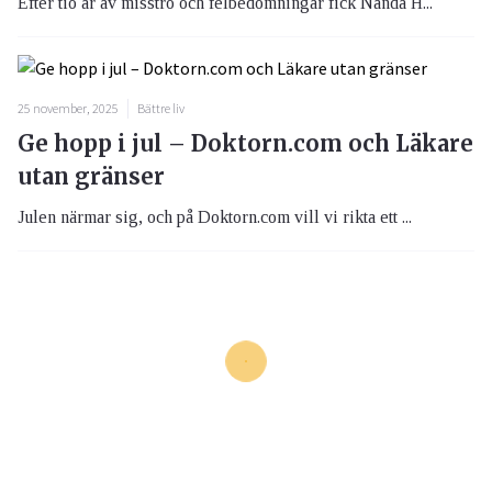
Efter tio år av misstro och felbedömningar fick Nanda H...
25 november, 2025
Bättre liv
Ge hopp i jul – Doktorn.com och Läkare
utan gränser
Julen närmar sig, och på Doktorn.com vill vi rikta ett ...