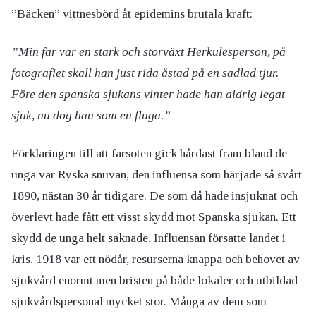
”Bäcken” vittnesbörd åt epidemins brutala kraft:
”Min far var en stark och storväxt Herkulesperson, på
fotografiet skall han just rida åstad på en sadlad tjur.
Före den spanska sjukans vinter hade han aldrig legat
sjuk, nu dog han som en fluga.”
Förklaringen till att farsoten gick hårdast fram bland de
unga var Ryska snuvan, den influensa som härjade så svårt
1890, nästan 30 år tidigare. De som då hade insjuknat och
överlevt hade fått ett visst skydd mot Spanska sjukan. Ett
skydd de unga helt saknade. Influensan försatte landet i
kris. 1918 var ett nödår, resurserna knappa och behovet av
sjukvård enormt men bristen på både lokaler och utbildad
sjukvårdspersonal mycket stor. Många av dem som