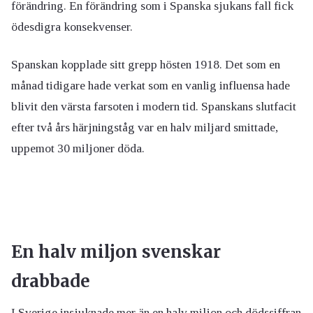
förändring. En förändring som i Spanska sjukans fall fick
ödesdigra konsekvenser.
Spanskan kopplade sitt grepp hösten 1918. Det som en
månad tidigare hade verkat som en vanlig influensa hade
blivit den värsta farsoten i modern tid. Spanskans slutfacit
efter två års härjningståg var en halv miljard smittade,
uppemot 30 miljoner döda.
En halv miljon svenskar
drabbade
I Sverige insjuknade mer än en halv miljon och dödssiffran