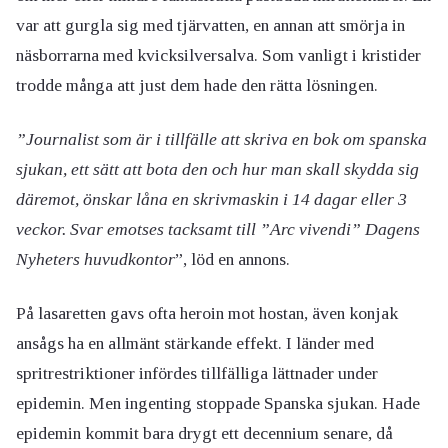
var att gurgla sig med tjärvatten, en annan att smörja in
näsborrarna med kvicksilversalva. Som vanligt i kristider
trodde många att just dem hade den rätta lösningen.
”Journalist som är i tillfälle att skriva en bok om spanska
sjukan, ett sätt att bota den och hur man skall skydda sig
däremot, önskar låna en skrivmaskin i 14 dagar eller 3
veckor. Svar emotses tacksamt till ”Arc vivendi” Dagens
Nyheters huvudkontor
”, löd en annons.
På lasaretten gavs ofta heroin mot hostan, även konjak
ansågs ha en allmänt stärkande effekt. I länder med
spritrestriktioner infördes tillfälliga lättnader under
epidemin. Men ingenting stoppade Spanska sjukan. Hade
epidemin kommit bara drygt ett decennium senare, då