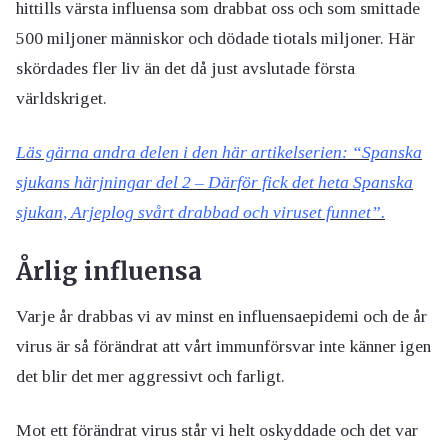
hittills värsta influensa som drabbat oss och som smittade
500 miljoner människor och dödade tiotals miljoner. Här
skördades fler liv än det då just avslutade första
världskriget.
Läs gärna andra delen i den här artikelserien: “Spanska
sjukans härjningar del 2 – Därför fick det heta Spanska
sjukan, Arjeplog svårt drabbad och viruset funnet”.
Årlig influensa
Varje år drabbas vi av minst en influensaepidemi och de år
virus är så förändrat att vårt immunförsvar inte känner igen
det blir det mer aggressivt och farligt.
Mot ett förändrat virus står vi helt oskyddade och det var