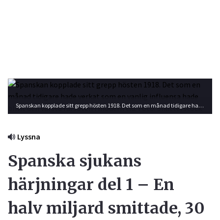
Spanskan kopplade sitt grepp hösten 1918. Det som en månad tidigare hade verkat som en vanlig influensa hade blivit den värsta farsoten i modern tid. Foto: Shutterstock
Lyssna
Spanska sjukans
härjningar del 1 – En
halv miljard smittade, 30