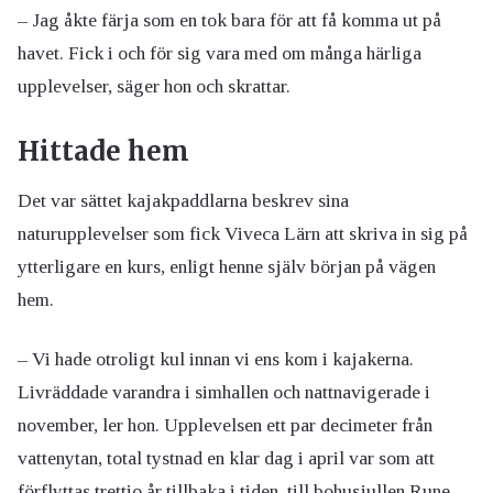
– Jag åkte färja som en tok bara för att få komma ut på
havet. Fick i och för sig vara med om många härliga
upplevelser, säger hon och skrattar.
Hittade hem
Det var sättet kajakpaddlarna beskrev sina
naturupplevelser som fick Viveca Lärn att skriva in sig på
ytterligare en kurs, enligt henne själv början på vägen
hem.
– Vi hade otroligt kul innan vi ens kom i kajakerna.
Livräddade varandra i simhallen och nattnavigerade i
november, ler hon. Upplevelsen ett par decimeter från
vattenytan, total tystnad en klar dag i april var som att
förflyttas trettio år tillbaka i tiden, till bohusjullen Rune.