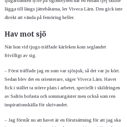
ljugarbänken lyfte på ögonbrynen när en ensam tjej skulle
lägga till längs jättebåtarna, ler Viveca Lärn. Den gick inte
direkt att vända på femöring heller.
Hav mot sjö
När hon vid tjugo träffade kärleken kom seglandet
frivilligt av sig.
– Först träffade jag en som var sjösjuk, så det var ju kört.
Sedan blev det en orienterare, säger Viveca Lärn. Havet
fick i stället ta större plats i arbetet, speciellt i skildringen
av Saltös bofasta och sommargäster men också som ren
inspirationskälla för skrivandet.
– Jag förstår nu att havet är en förutsättning för att jag ska