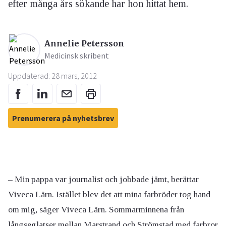
efter många års sökande har hon hittat hem.
Annelie Petersson
Medicinsk skribent
Uppdaterad: 28 mars, 2012
Prenumerera på nyhetsbrev
– Min pappa var journalist och jobbade jämt, berättar
Viveca Lärn. Istället blev det att mina farbröder tog hand
om mig, säger Viveca Lärn. Sommarminnena från
långseglatser mellan Marstrand och Strömstad med farbror