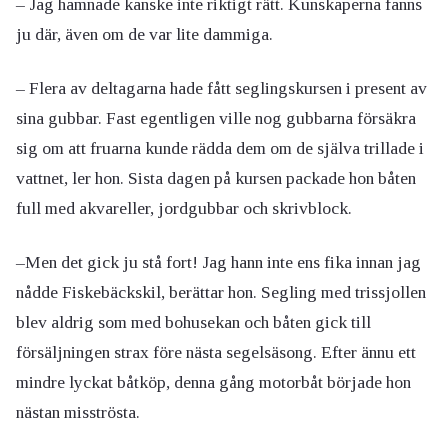
– Jag hamnade kanske inte riktigt rätt. Kunskaperna fanns
ju där, även om de var lite dammiga.
– Flera av deltagarna hade fått seglingskursen i present av
sina gubbar. Fast egentligen ville nog gubbarna försäkra
sig om att fruarna kunde rädda dem om de själva trillade i
vattnet, ler hon. Sista dagen på kursen packade hon båten
full med akvareller, jordgubbar och skrivblock.
–Men det gick ju stå fort! Jag hann inte ens fika innan jag
nådde Fiskebäckskil, berättar hon. Segling med trissjollen
blev aldrig som med bohusekan och båten gick till
försäljningen strax före nästa segelsäsong. Efter ännu ett
mindre lyckat båtköp, denna gång motorbåt började hon
nästan misströsta.