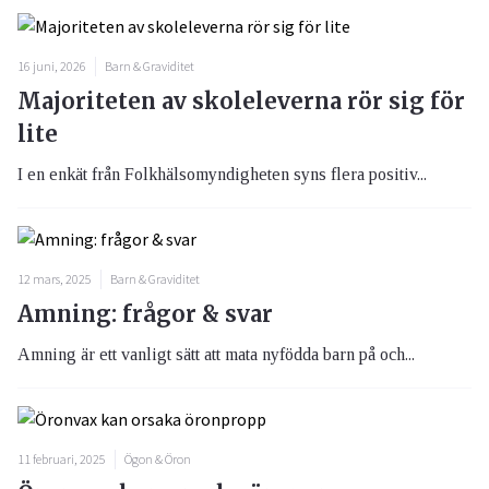
16 juni, 2026
Barn & Graviditet
Majoriteten av skoleleverna rör sig för
lite
I en enkät från Folkhälsomyndigheten syns flera positiv...
12 mars, 2025
Barn & Graviditet
Amning: frågor & svar
Amning är ett vanligt sätt att mata nyfödda barn på och...
11 februari, 2025
Ögon & Öron