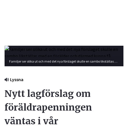
Familjer ser olika ut och med det nya förslaget skulle en sambo likställas med en förälder och därmed kunna få ersättning från Försäkringskassan. Foto: Shutterstock
Lyssna
Nytt lagförslag om
föräldrapenningen
väntas i vår