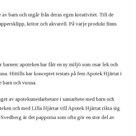
v barn och utgår från deras egen kreativitet. Till de
ppersklipp, kritor och akvarell. På varje produkt finns
r barnen; apoteken har fått en ny miljö som osar lek och
mna. Hittills har konceptet testats på fem Apotek Hjärtat i
e barn och vuxna.
aget av apoteksmedarbetare i samarbete med barn och
oteken och med Lilla Hjärtat vill Apotek Hjärtat rikta sig
a Svedberg är det papporna som ofta gör en stor del av