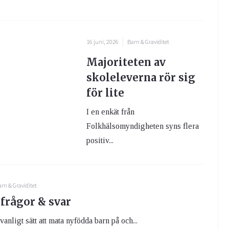
16 juni, 2026
Barn & Graviditet
Majoriteten av
skoleleverna rör sig
för lite
I en enkät från
Folkhälsomyndigheten syns flera
positiv...
rn & Graviditet
frågor & svar
anligt sätt att mata nyfödda barn på och...