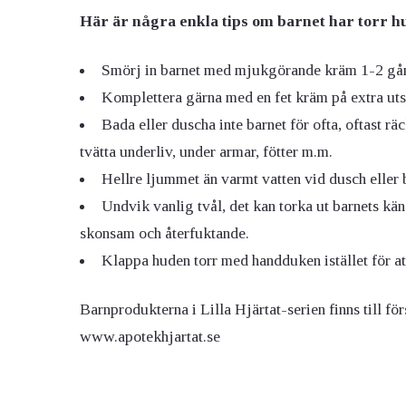
Här är några enkla tips om barnet har torr h
Smörj in barnet med mjukgörande kräm 1-2 gån
Komplettera gärna med en fet kräm på extra uts
Bada eller duscha inte barnet för ofta, oftast 
tvätta underliv, under armar, fötter m.m.
Hellre ljummet än varmt vatten vid dusch eller 
Undvik vanlig tvål, det kan torka ut barnets kä
skonsam och återfuktande.
Klappa huden torr med handduken istället för a
Barnprodukterna i Lilla Hjärtat-serien finns till fö
www.apotekhjartat.se