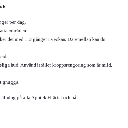
ud:
ger per dag.
atta områden.
räcker det med 1-2 gånger i veckan. Däremellan kan du
bad.
nsliga hud. Använd istället kroppsrengöring som är mild,
tt gnugga.
rsäljning på alla Apotek Hjärtat och på