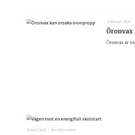
11 februari, 2025
Öronvax 
Öronvax är en 
10 april, 2026
Barn & Graviditet