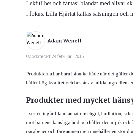
Lekfullhet och fantasi blandat med allvar sk
i fokus. Lilla Hjärtat kallas satsningen och 
Ögon & Öron
Övervikt
Adam Wenell
Uppdaterad: 24 februari, 2015
Produkterna har barn i åtanke både när det gäller d
håller hög kvalitet och består av milda ingredienser
Produkter med mycket häns
I serien ingår bland annat duschgel, hudlotion, s
mot barnens känsliga hud och håller den mjuk och åt
parabener och färgämnen men innehåller en stor d