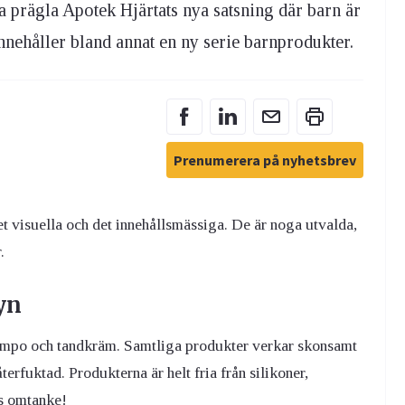
a prägla Apotek Hjärtats nya satsning där barn är
innehåller bland annat en ny serie barnprodukter.
Prenumerera på nyhetsbrev
et visuella och det innehållsmässiga. De är noga utvalda,
.
yn
champo och tandkräm. Samtliga produkter verkar skonsamt
erfuktad. Produkterna är helt fria från silikoner,
os omtanke!