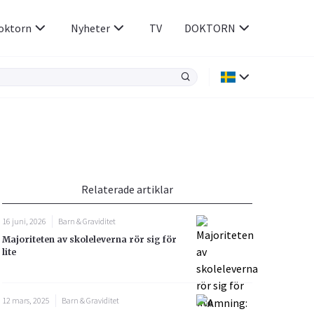
oktorn
Nyheter
TV
DOKTORN
Hjärnan & Nerver
Infektioner &
Vacciner
Hjärta & Kärl
din
e besvara
Hud & Hår
ar
n
Relaterade artiklar
Rökavvänjning
Sex & Samliv
16 juni, 2026
Barn & Graviditet
Rörelseapparaten
Sömn & Stress
Majoriteten av skoleleverna rör sig för
icy.
lite
12 mars, 2025
Barn & Graviditet