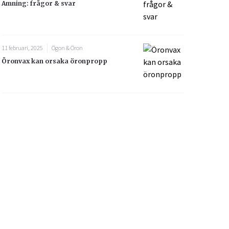
Amning: frågor & svar
11 februari, 2025
Ögon & Öron
Öronvax kan orsaka öronpropp