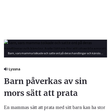
Barn, vars mamma tolkade och satte ord på deras handlingar och känslor, hade lättare för att utveckla empati för andra när de blev äldre. Foto: Shutterstock
Lyssna
Barn påverkas av sin
mors sätt att prata
En mammas sätt att prata med sitt barn kan ha stor