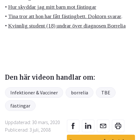
•
Hur skyddar jag mitt barn mot fästingar
•
Tina tror att hon har fått fästingbett. Doktorn svarar
.
•
Kvinnlig student (18) undrar över diagnosen Borrelia
Den här videon handlar om:
Infektioner & Vacciner
borrelia
TBE
fästingar
Uppdaterad: 30 mars, 2020
Publicerad: 3 juli, 2008