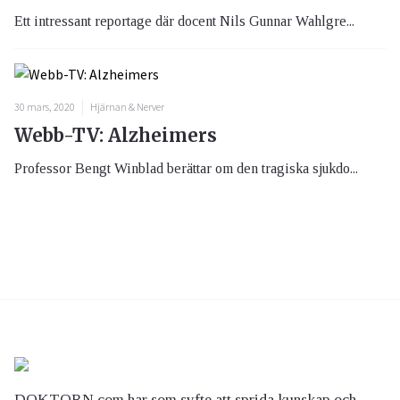
Ett intressant reportage där docent Nils Gunnar Wahlgre...
30 mars, 2020
Hjärnan & Nerver
Webb-TV: Alzheimers
Professor Bengt Winblad berättar om den tragiska sjukdo...
DOKTORN.com har som syfte att sprida kunskap och