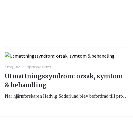
3 maj, 2021
Hjärnan & Nerver
Utmattningssyndrom: orsak, symtom
& behandling
När hjärnforskaren Hedvig Söderlund blev befordrad till professor i psykologi var hon sjukskriven för utmattningssyndrom. Nu har hon kommit ut med boken ”Den utbrända hjärnforskaren” (Bonnier Fakta), där hon beskriver sina personliga erfarenheter men även fakta kring sjukdomen.