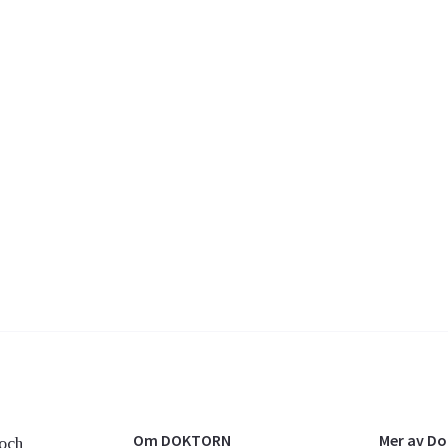
Om DOKTORN
Mer av D
och