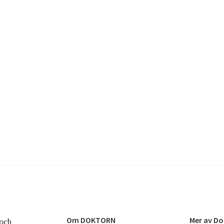
Om DOKTORN
Mer av D
och