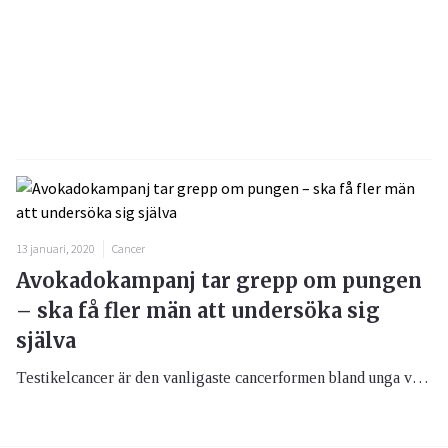
13 januari, 2020
Cancer
Avokadokampanj tar grepp om pungen
– ska få fler män att undersöka sig
själva
Testikelcancer är den vanligaste cancerformen bland unga vuxna. Trots det talas det väldigt lite om den sjukdomsformen. I en ny gerillakampanj, signerad Acne, upplyser organisationen Ung Cancer om hur enkelt personer med pung kan undersöka sig själva.