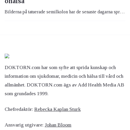
ohälsa
Bilderna på tatuerade semilkolon har de senaste dagarna spridits via sociala medier. Men, bilderna är inte ett utlopp för grammatikälskare utan är till för att sätta fokus på ett viktigt ämne nämligen psykisk ohälsa.
DOKTORN.com har som syfte att sprida kunskap och
information om sjukdomar, medicin och hälsa till vård och
allmänhet. DOKTORN.com ägs av Add Health Media AB
som grundades 1999.
Chefredaktör:
Rebecka Kaplan Sturk
Ansvarig utgivare:
Johan Bloom