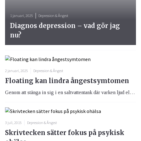
1 januari, 2025
Depression & Ångest
Diagnos depression – vad gör jag
nu?
2 januari, 2025
Depression & Ångest
Floating kan lindra ångestsymtomen
Genom att stänga in sig i en saltvattentank där varken ljud eller ljus tränger in kan man bli fri från sina ångestsymtom. Avslappningstekniken kallas floating och har i en ny studie visat sig effektfull i behandlingen av generaliserat ångestsyndrom, GAD.
3 juli, 2015
Depression & Ångest
Skrivtecken sätter fokus på psykisk