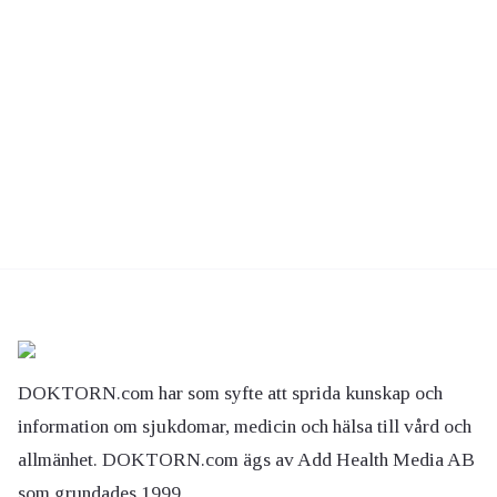
DOKTORN.com har som syfte att sprida kunskap och
information om sjukdomar, medicin och hälsa till vård och
allmänhet. DOKTORN.com ägs av Add Health Media AB
som grundades 1999.