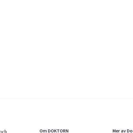
Om DOKTORN
Mer av D
och