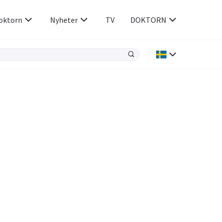
oktorn
Nyheter
TV
DOKTORN
Hjärnan & Nerver
Infektioner &
Vacciner
Hjärta & Kärl
din
e besvara
Hud & Hår
ar
n
Rökavvänjning
Sex & Samliv
Rörelseapparaten
Sömn & Stress
icy.