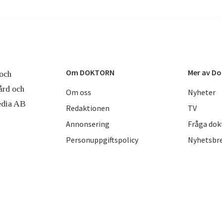
Om DOKTORN
Mer av D
och
ård och
Om oss
Nyheter
edia AB
Redaktionen
TV
Annonsering
Fråga dok
Personuppgiftspolicy
Nyhetsbr