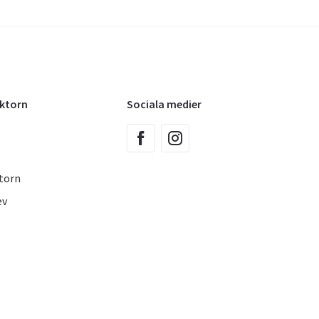
oktorn
Sociala medier
torn
ev