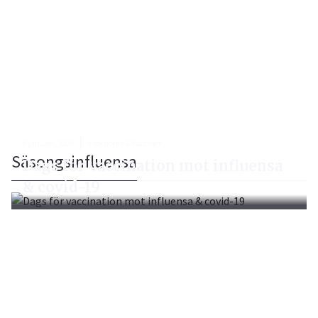
8 januari, 2025
Infektioner & Vacciner
Säsongsinfluensa
Dags för vaccination mot influensa
& covid-19