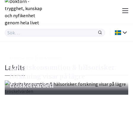
15 oktober, 2024
Mat & Vitaminer
Lakrits
Lakritskonsumtion & hälsorisker:
forskning visar på lägre
tröskelvärden