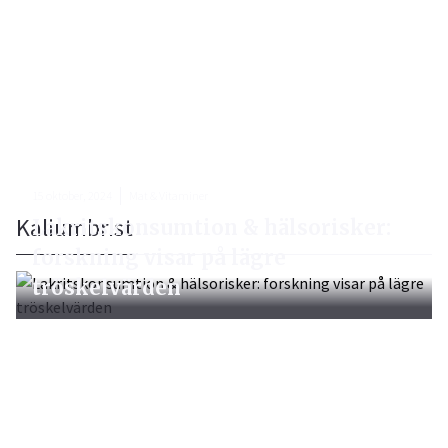
15 oktober, 2024
Mat & Vitaminer
Kaliumbrist
Lakritskonsumtion & hälsorisker:
forskning visar på lägre
tröskelvärden