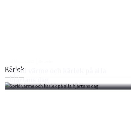
10 februari, 2022
Bättre liv
Kärlek
Sprid värme och kärlek på alla
hjärtans dag