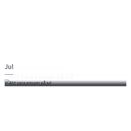
Jul
18 december, 2019
Depression & Ångest
Att vara ensam på jul