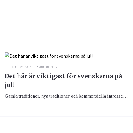
14 december, 2018
Kvinnans hälsa
Det här är viktigast för svenskarna på
jul!
Gamla traditioner, nya traditioner och kommersiella intressen slåss om svenskarnas intressen under december månad men vad är egentligen viktigast för svenskarna på jul?