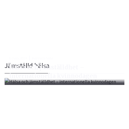
6 mars, 2024
Kvinnans hälsa
Jämställd hälsa
Hälsa och jämställdhet –
internationella kvinnodagen