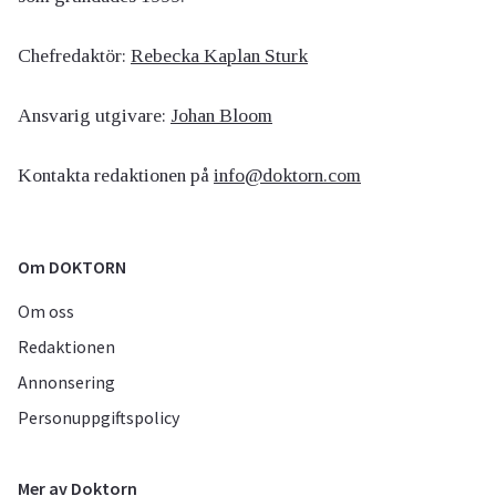
Chefredaktör:
Rebecka Kaplan Sturk
Ansvarig utgivare:
Johan Bloom
Kontakta redaktionen på
info@doktorn.com
Om DOKTORN
Om oss
Redaktionen
Annonsering
Personuppgiftspolicy
Mer av Doktorn