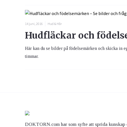
14 juni, 2016
Hud & Hår
Hudfläckar och födels
Här kan du se bilder på födelsemärken och skicka in e
timmar.
DOKTORN.com har som syfte att sprida kunskap 