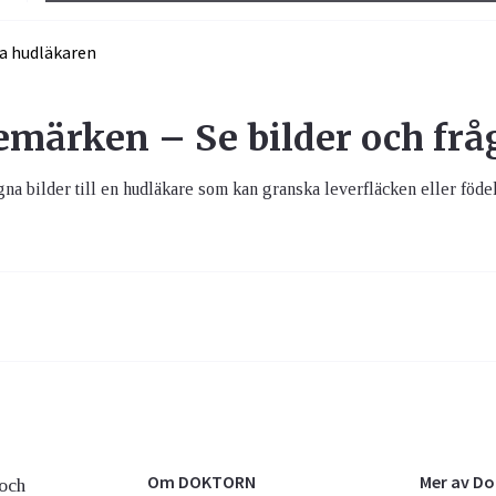
emärken – Se bilder och fr
gna bilder till en hudläkare som kan granska leverfläcken eller fö
Om DOKTORN
Mer av D
och