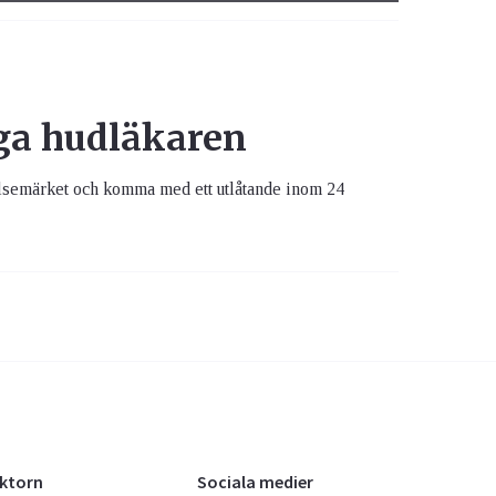
åga hudläkaren
delsemärket och komma med ett utlåtande inom 24
oktorn
Sociala medier