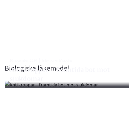
10 november, 2020
Infektioner & Vacciner
Biologiska läkemedel
Antikroppar – framtida bot mot
sjukdomar