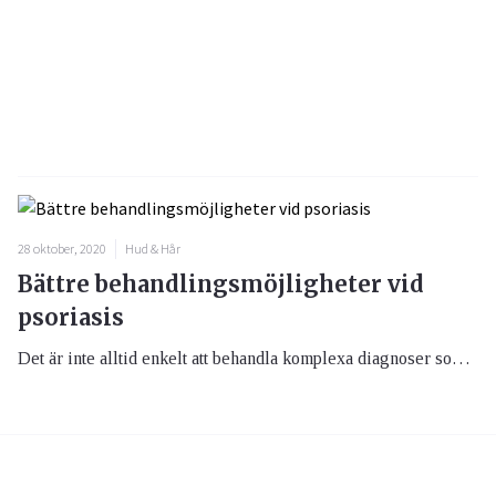
28 oktober, 2020
Hud & Hår
Bättre behandlingsmöjligheter vid
psoriasis
Det är inte alltid enkelt att behandla komplexa diagnoser som psoriasis och psoriasisartrit. Med ny forskning, nya läkemedel och behandlingsmöjligheter ökar chansen att få en mer individanpassad behandling, vilket gynnar både patienterna och samhället.