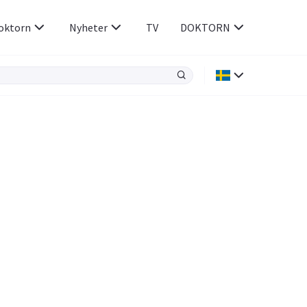
oktorn
Nyheter
TV
DOKTORN
Hjärnan & Nerver
Infektioner &
Vacciner
Hjärta & Kärl
din
e besvara
Hud & Hår
ar
n
Rökavvänjning
Sex & Samliv
Rörelseapparaten
Sömn & Stress
icy.