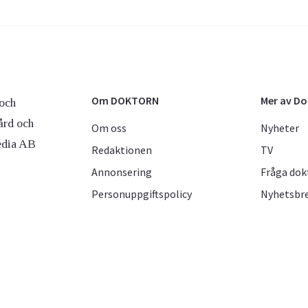
Om DOKTORN
Mer av D
och
ård och
Om oss
Nyheter
edia AB
Redaktionen
TV
Annonsering
Fråga dok
Personuppgiftspolicy
Nyhetsbr