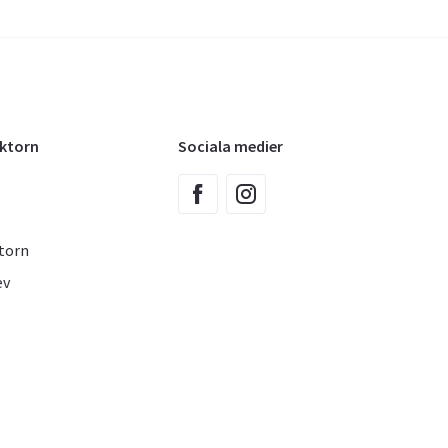
oktorn
Sociala medier
torn
ev