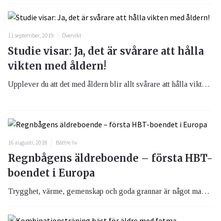
11 september, 2019
Övervikt
Studie visar: Ja, det är svårare att hålla
vikten med åldern!
Upplever du att det med åldern blir allt svårare att hålla vikten är du långt ifrån ensam. Det finns faktiskt finns en medicinsk orsak till att vi får svårare att hålla vikten ju äldre vi blir.
16 augusti, 2018
Bättre liv
Regnbågens äldreboende – första HBT-
boendet i Europa
Trygghet, värme, gemenskap och goda grannar är något man som senior uppskattar och då gör det ingen skillnad vem man håller i handen. För de som växte upp på en tid då man ansågs vara både kriminell och sinnessjuk kan det då finnas en hälsosam trygghet i att på äldre dagar vara nära andra som har levt i samma situation.