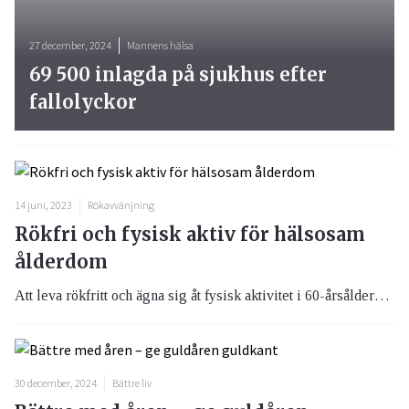
27 december, 2024
Mannens hälsa
69 500 inlagda på sjukhus efter
fallolyckor
14 juni, 2023
Rökavvänjning
Rökfri och fysisk aktiv för hälsosam
ålderdom
Att leva rökfritt och ägna sig åt fysisk aktivitet i 60-årsåldern har visat sig vara kopplat till bättre hälsa och välbefinnande senare i livet.
30 december, 2024
Bättre liv