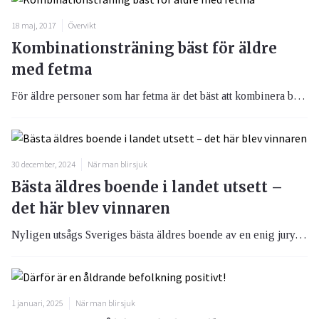
18 maj, 2017
Övervikt
Kombinationsträning bäst för äldre
med fetma
För äldre personer som har fetma är det bäst att kombinera både styrka och kondition för att behålla fysisk funktion vid viktnedgång.
30 december, 2024
När man blir sjuk
Bästa äldres boende i landet utsett –
det här blev vinnaren
Nyligen utsågs Sveriges bästa äldres boende av en enig jury. Förutom äran delas även en prischeck på 50 000 kronor ut och som enligt årets vinnare ska komma de boende till godo.
1 januari, 2025
När man blir sjuk