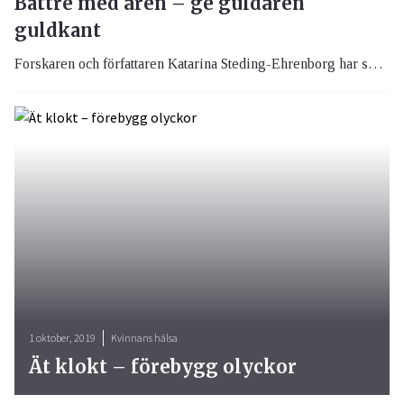
Bättre med åren – ge guldåren
guldkant
Forskaren och författaren Katarina Steding-Ehrenborg har skrivit en läsvärd och charmig bok om åldrande. Hur bromsar vi upp förloppet när kroppen åldras och bryts ned, och hur sätter vi guldkant på guldåren?
1 oktober, 2019
Kvinnans hälsa
Ät klokt – förebygg olyckor