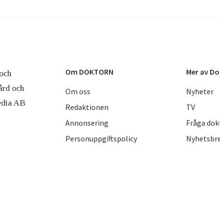
Om DOKTORN
Mer av D
och
ård och
Om oss
Nyheter
edia AB
Redaktionen
TV
Annonsering
Fråga dok
Personuppgiftspolicy
Nyhetsbr