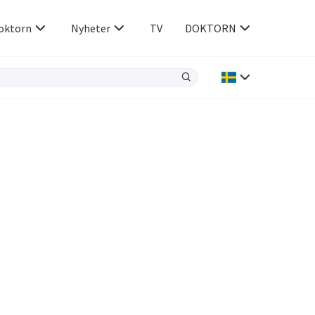
oktorn
Nyheter
TV
DOKTORN
Hjärnan & Nerver
Infektioner &
Vacciner
Hjärta & Kärl
din
e besvara
Hud & Hår
ar
n
Rökavvänjning
Sex & Samliv
Rörelseapparaten
Sömn & Stress
icy.