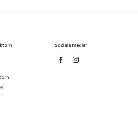
oktorn
Sociala medier
torn
ev